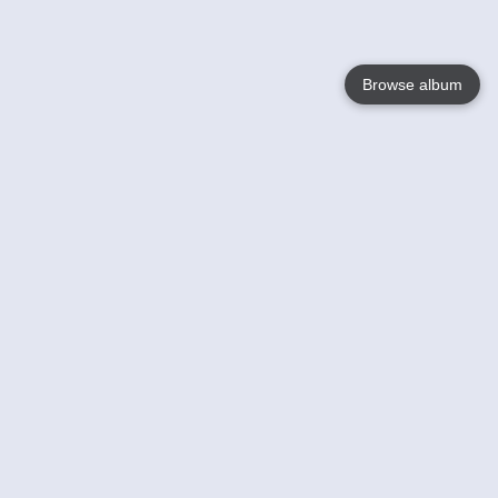
Browse album
Language
English
Nederlands
Français
Your
Help
Learn More