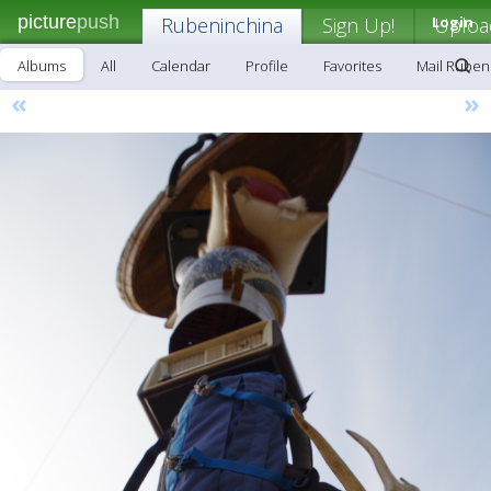
picture
push
Rubeninchina
Sign Up!
Login
Uploa
Albums
All
Calendar
Profile
Favorites
Mail Ruben
«
»