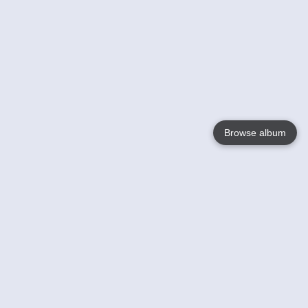
Browse album
Language
English
Nederlands
Français