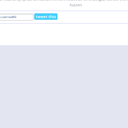
huizen.
tweet this