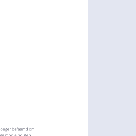
vroeger befaamd om
erige mooie houten