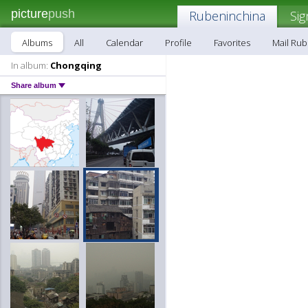
picture
push
Rubeninchina
Sig
Albums
All
Calendar
Profile
Favorites
Mail Ru
In album:
Chongqing
Share album