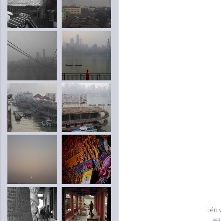
Eén 
wa