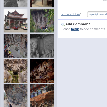
:
Permanent Link
Add Comment
Please
login
to add comments!