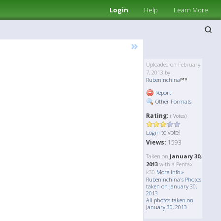
Login
Help
Learn More
»
Uploaded on February
7, 2013 by
Rubeninchina
Report
Other Formats
Rating:
( Votes)
to vote!
Login
Views:
1593
Taken on
January 30,
2013
with a Pentax
k30
More Info »
Rubeninchina's Photos
taken on January 30,
2013
All photos taken on
January 30, 2013