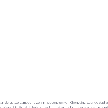
van de laatste bamboehuizen in het centrum van Chongqing, waar de stad 
s. Waarschijnlijk zal dit huis binnenkort hetzelfde lot ondergaan als die ov