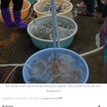
De markt voor sea food op Weizhou eiland. Alles komt recht uit zee,
kraakvers!
Uploaded on December 14, 2013 by
Rubeninchina
Actions