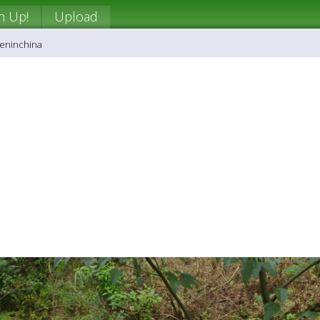
n Up!
Upload
beninchina