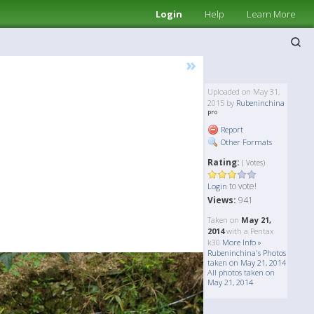
Login
Help
Learn More
»
Uploaded on May 31,
2015 by
Rubeninchina
Report
Other Formats
Rating:
( Votes)
to vote!
Login
Views:
941
Taken on
May 21,
2014
with a Pentax
k30
More Info »
Rubeninchina's Photos
taken on May 21, 2014
All photos taken on
May 21, 2014