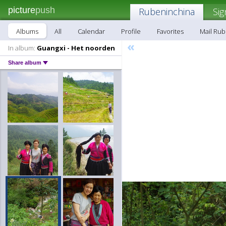
picture
push
Rubeninchina
Sig
Albums
All
Calendar
Profile
Favorites
Mail Ru
«
In album:
Guangxi - Het noorden
Share album