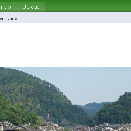
n Up!
Upload
beninchina