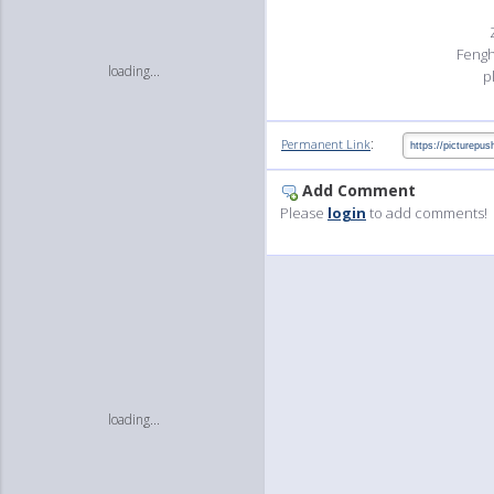
Fengh
loading...
p
:
Permanent Link
Add Comment
Please
login
to add comments!
loading...