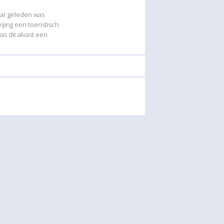
aar geleden was
jing een toeristisch
s dit alvast een