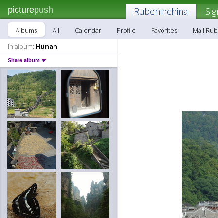
picture
push
Rubeninchina
Sig
Albums
All
Calendar
Profile
Favorites
Mail Ru
In album:
Hunan
Share album