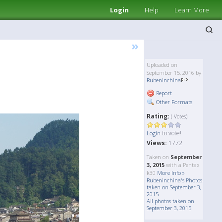
Login
Help
Learn More
»
Uploaded on
September 15, 2016 by
Rubeninchina
Report
Other Formats
Rating:
( Votes)
to vote!
Login
Views:
1772
Taken on
September
3, 2015
with a Pentax
k30
More Info »
Rubeninchina's Photos
taken on September 3,
2015
All photos taken on
September 3, 2015