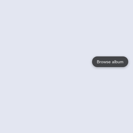
Browse album
Language
English
Nederlands
Français