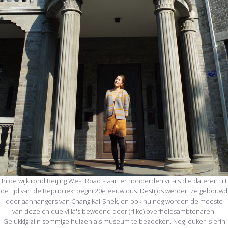
In de wijk rond Beijing West Road staan er honderden villa's die dateren uit
de tijd van de Republiek, begin 20e eeuw dus. Destijds werden ze gebouwd
door aanhangers van Chang Kai-Shek, en ook nu nog worden de meeste
van deze chique villa's bewoond door (rijke) overheidsambtenaren.
Gelukkig zijn sommige huizen als museum te bezoeken. Nog leuker is erin