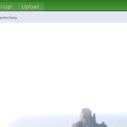
n Up!
Upload
beninchina