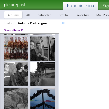
picture
push
Rubeninchina
Sig
Albums
All
Calendar
Profile
Favorites
Mail Ru
«
In album:
Anhui - De bergen
Share album