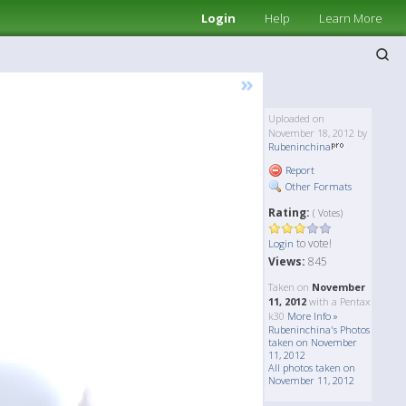
Login
Help
Learn More
»
Uploaded on
November 18, 2012 by
Rubeninchina
Report
Other Formats
Rating:
( Votes)
to vote!
Login
Views:
845
Taken on
November
11, 2012
with a Pentax
k30
More Info »
Rubeninchina's Photos
taken on November
11, 2012
All photos taken on
November 11, 2012