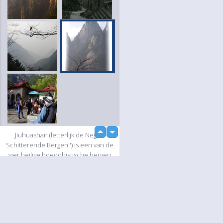
up
Jiuhuashan (letterlijk de Negen
down
Schitterende Bergen'') is een van de
vier heilige boeddhistische bergen
in China. Langs en op de bergflank
zijn twee boeddhistische
bergdorpjes en verschillende
tempels en pagodes gebouwd. Er
heerst een speciale, mystieke sfeer,
omdat het leven hier in het teken