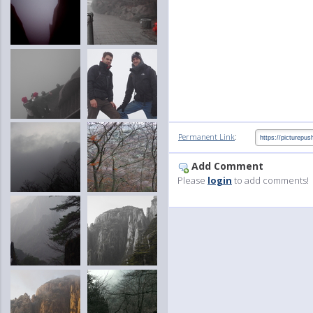
:
Permanent Link
Add Comment
Please
login
to add comments!