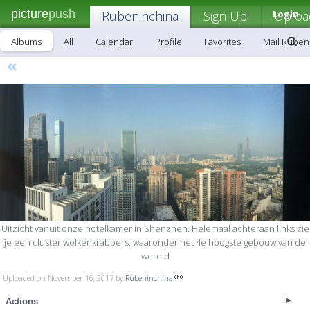
picture
push
Rubeninchina
Sign Up!
Login
Uploa
Albums
All
Calendar
Profile
Favorites
Mail Ruben
«
Uitzicht vanuit onze hotelkamer in Shenzhen. Helemaal achteraan links zie
je een cluster wolkenkrabbers, waaronder het 4e hoogste gebouw van de
wereld
Uploaded on November 16, 2017 by
Rubeninchina
Actions