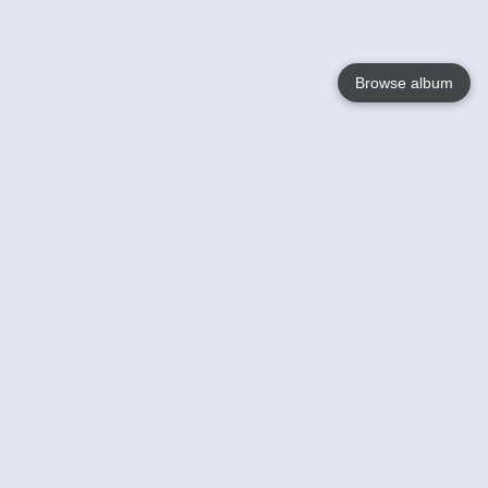
Browse album
Language
English
Nederlands
Français
Your
Help
Learn More