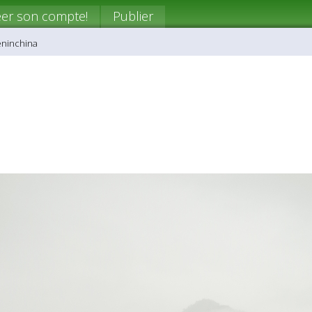
eer son compte!
Publier
eninchina