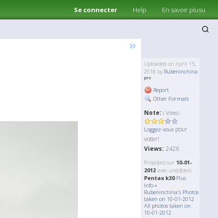
Se connecter
Help
En savoir plusu
»
Uploaded on April 15,
2018 by
Rubeninchina
Report
Other Formats
Note:
( Votes)
pour
Loggez-vous
voter!
Views:
2426
Pris(e)(es) sur
10-01-
2012
avec un(e)(des)
Pentax k30
Plus
Info »
Rubeninchina's Photos
taken on 10-01-2012
All photos taken on
10-01-2012