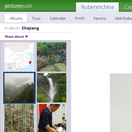
picture
push
Rubeninchina
Cr
Albums
Tous
Calendar
Profil
Favoris
Mail Rub
In album:
Zhejiang
Share album