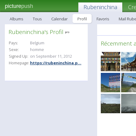
picture
push
Rubeninchina
Cr
Albums
Tous
Calendar
Profil
Favoris
Mail Rub
Rubeninchina's Profil
Récemment 
Pays:
Belgium
Sexe:
homme
Signed Up:
on September 11, 2012
Homepage:
https://rubeninchina.p...