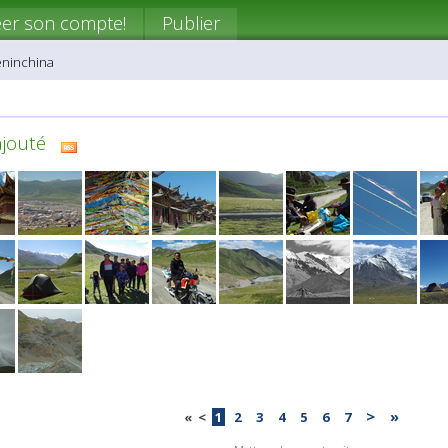
eer son compte!
Publier
eninchina
ajouté
>
»
«
<
1
2
3
4
5
6
7